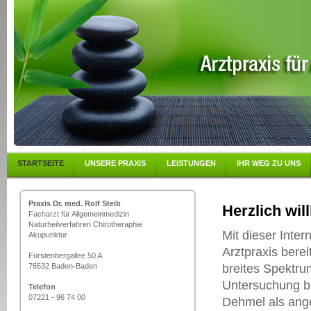
STARTSEITE
UNSERE PRAXIS
LEISTUNGEN
IHR WEG ZU UNS
Praxis Dr. med. Rolf Steib
Herzlich wil
Facharzt für Allgemeinmedizin
Naturheilverfahren Chirotheraphie
Mit dieser Inter
Akupunktur
Arztpraxis berei
Fürstenbergallee 50 A
76532 Baden-Baden
breites Spektru
Untersuchung bi
Telefon
07221 - 96 74 00
Dehmel als ange