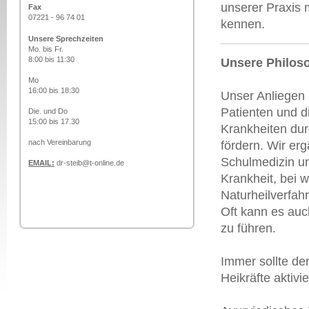
unserer Praxis 
Fax
07221 - 96 74 01
kennen.
Unsere Sprechzeiten
Mo. bis Fr.
8:00 bis 11:30
Unsere Philos
Mo
16:00 bis 18:30
Unser Anliegen 
Patienten und d
Die. und Do
15:00 bis 17.30
Krankheiten dur
nach Vereinbarung
fördern. Wir er
Schulmedizin un
EMAIL:
dr-steib@t-online.de
Krankheit, bei 
Naturheilverfah
Oft kann es auc
zu führen.
Immer sollte de
Heikräfte aktivi